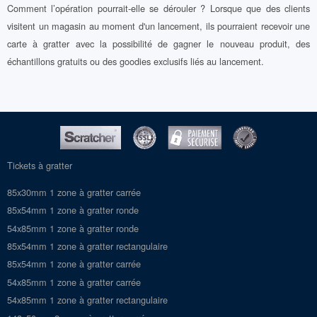
Comment l’opération pourrait-elle se dérouler ? Lorsque que des clients
visitent un magasin au moment d'un lancement, ils pourraient recevoir une
carte à gratter avec la possibilité de gagner le nouveau produit, des
échantillons gratuits ou des goodies exclusifs liés au lancement.
Tickets à gratter
85x30mm 1 zone à gratter carrée
85x54mm 1 zone à gratter ronde
54x85mm 1 zone à gratter ronde
85x54mm 1 zone à gratter rectangulaire
85x54mm 1 zone à gratter carrée
54x85mm 1 zone à gratter carrée
54x85mm 1 zone à gratter rectangulaire